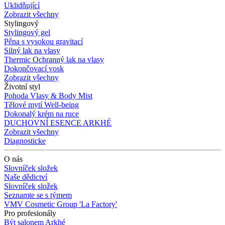
Uklidňující
Zobrazit všechny
Stylingový
Stylingový gel
Pěna s vysokou gravitací
Silný lak na vlasy
Thermic Ochranný lak na vlasy
Dokončovací vosk
Zobrazit všechny
Životní styl
Pohoda Vlasy & Body Mist
Tělové mytí Well-being
Dokonalý krém na ruce
DUCHOVNÍ ESENCE ARKHÉ
Zobrazit všechny
Diagnosticke
O nás
Slovníček složek
Naše dědictví
Slovníček složek
Seznamte se s týmem
VMV Cosmetic Group 'La Factory'
Pro profesionály
Být salonem Arkhé