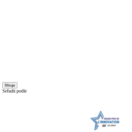
filtruje
Seřadit podle