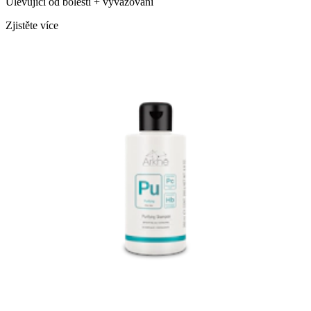
Ulevující od bolesti + vyvažování
Zjistěte více