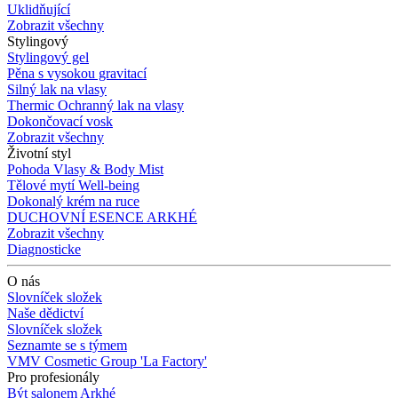
Uklidňující
Zobrazit všechny
Stylingový
Stylingový gel
Pěna s vysokou gravitací
Silný lak na vlasy
Thermic Ochranný lak na vlasy
Dokončovací vosk
Zobrazit všechny
Životní styl
Pohoda Vlasy & Body Mist
Tělové mytí Well-being
Dokonalý krém na ruce
DUCHOVNÍ ESENCE ARKHÉ
Zobrazit všechny
Diagnosticke
O nás
Slovníček složek
Naše dědictví
Slovníček složek
Seznamte se s týmem
VMV Cosmetic Group 'La Factory'
Pro profesionály
Být salonem Arkhé