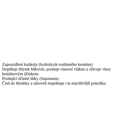
Zapouzdření kutikuly (hydrolyzát rostlinného keratinu)
Doplňuje úbytek bílkovin, posiluje vlasové vlákno a oživuje vlasy
botulinovým účinkem.
Posilující účinné látky (Saponaria)
Čistí do hloubky a zároveň respektuje i tu nejcitlivější pokožku.