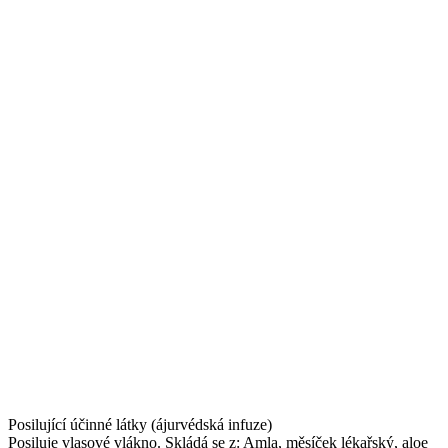
Posilující účinné látky (ájurvédská infuze)
Posiluje vlasové vlákno. Skládá se z: Amla, měsíček lékařský, aloe