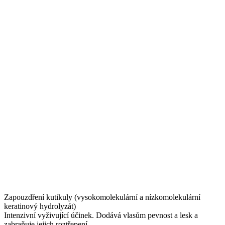
Zapouzdření kutikuly (vysokomolekulární a nízkomolekulární
keratinový hydrolyzát)
Intenzivní vyživující účinek. Dodává vlasům pevnost a lesk a
zabraňuje jejich roztřepení.