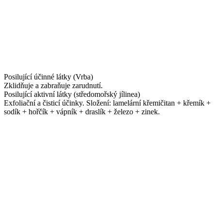
Posilující účinné látky (Vrba)
Zklidňuje a zabraňuje zarudnutí.
Posilující aktivní látky (středomořský jílinea)
Exfoliační a čisticí účinky. Složení: lamelární křemičitan + křemík +
sodík + hořčík + vápník + draslík + železo + zinek.