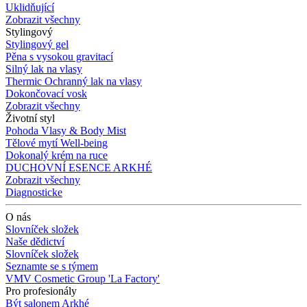
Uklidňující
Zobrazit všechny
Stylingový
Stylingový gel
Pěna s vysokou gravitací
Silný lak na vlasy
Thermic Ochranný lak na vlasy
Dokončovací vosk
Zobrazit všechny
Životní styl
Pohoda Vlasy & Body Mist
Tělové mytí Well-being
Dokonalý krém na ruce
DUCHOVNÍ ESENCE ARKHÉ
Zobrazit všechny
Diagnosticke
O nás
Slovníček složek
Naše dědictví
Slovníček složek
Seznamte se s týmem
VMV Cosmetic Group 'La Factory'
Pro profesionály
Být salonem Arkhé