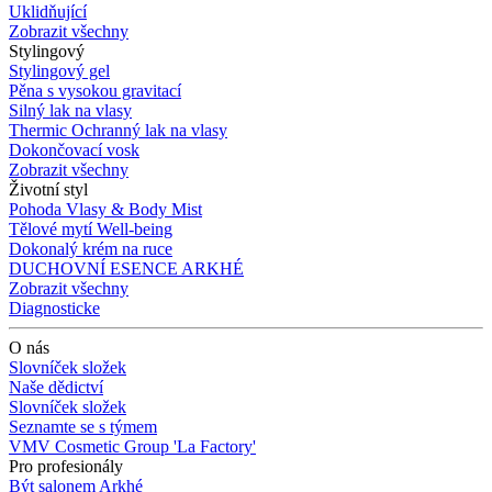
Uklidňující
Zobrazit všechny
Stylingový
Stylingový gel
Pěna s vysokou gravitací
Silný lak na vlasy
Thermic Ochranný lak na vlasy
Dokončovací vosk
Zobrazit všechny
Životní styl
Pohoda Vlasy & Body Mist
Tělové mytí Well-being
Dokonalý krém na ruce
DUCHOVNÍ ESENCE ARKHÉ
Zobrazit všechny
Diagnosticke
O nás
Slovníček složek
Naše dědictví
Slovníček složek
Seznamte se s týmem
VMV Cosmetic Group 'La Factory'
Pro profesionály
Být salonem Arkhé