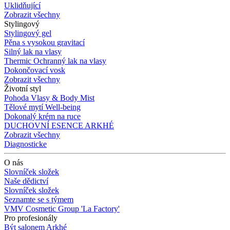
Uklidňující
Zobrazit všechny
Stylingový
Stylingový gel
Pěna s vysokou gravitací
Silný lak na vlasy
Thermic Ochranný lak na vlasy
Dokončovací vosk
Zobrazit všechny
Životní styl
Pohoda Vlasy & Body Mist
Tělové mytí Well-being
Dokonalý krém na ruce
DUCHOVNÍ ESENCE ARKHÉ
Zobrazit všechny
Diagnosticke
O nás
Slovníček složek
Naše dědictví
Slovníček složek
Seznamte se s týmem
VMV Cosmetic Group 'La Factory'
Pro profesionály
Být salonem Arkhé