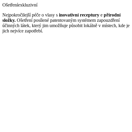
Ošetření
exkluzivní
Nejpokročilejší péče o vlasy s
inovativní receptury
e
přírodní
složky.
Ošetření posílené patentovaným systémem zapouzdření
účinných látek, který jim umožňuje působit lokálně v místech, kde je
jich nejvíce zapotřebí.