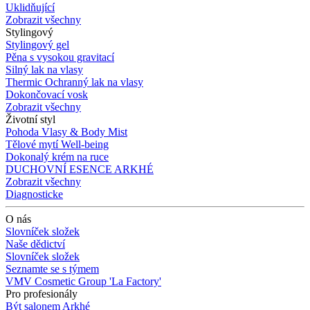
Uklidňující
Zobrazit všechny
Stylingový
Stylingový gel
Pěna s vysokou gravitací
Silný lak na vlasy
Thermic Ochranný lak na vlasy
Dokončovací vosk
Zobrazit všechny
Životní styl
Pohoda Vlasy & Body Mist
Tělové mytí Well-being
Dokonalý krém na ruce
DUCHOVNÍ ESENCE ARKHÉ
Zobrazit všechny
Diagnosticke
O nás
Slovníček složek
Naše dědictví
Slovníček složek
Seznamte se s týmem
VMV Cosmetic Group 'La Factory'
Pro profesionály
Být salonem Arkhé