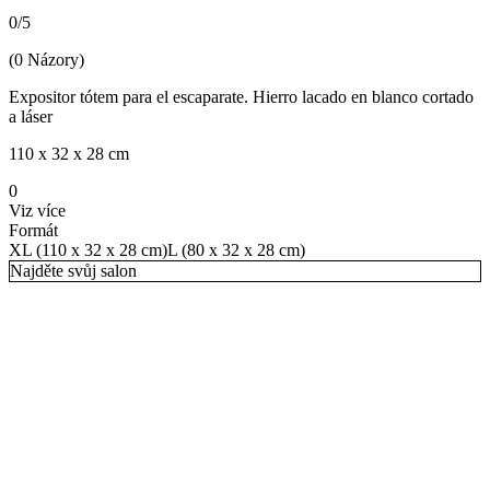
0
/
5
(
0
Názory
)
Expositor tótem para el escaparate. Hierro lacado en blanco cortado
a láser
110 x 32 x 28 cm
0
Viz více
Formát
XL (110 x 32 x 28 cm)
L (80 x 32 x 28 cm)
Najděte svůj salon